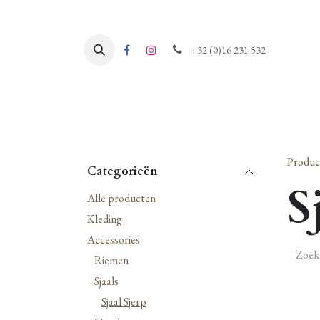
Overslaan naar inhoud
+32 (0)16 231 532
Produc
Categorieën
S
Alle producten
Kleding
Accessories
Riemen
Sjaals
Sjaal Sjerp