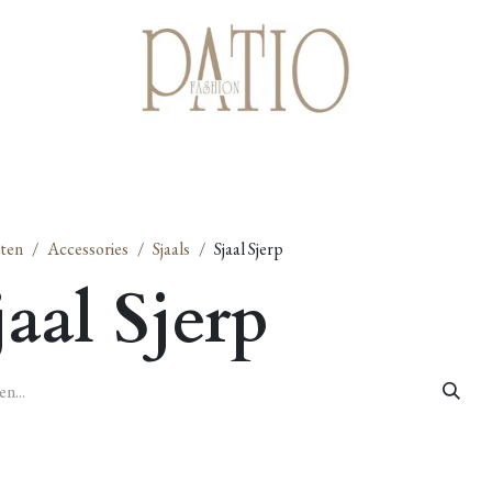
Startpagina
Shop
Cadeaubonnen
Over ons
Contact
ten
Accessories
Sjaals
Sjaal Sjerp
jaal Sjerp