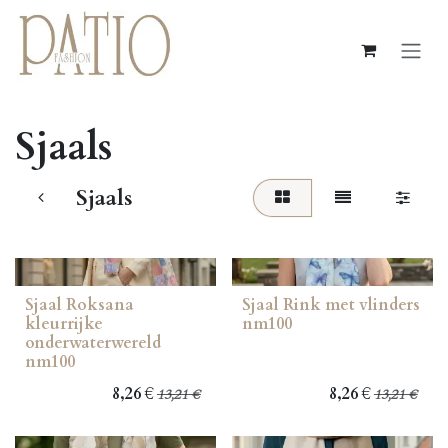
Overslaan naar inhoud
Sjaals
Sjaals
Sjaal Roksana
Sjaal Rink met vlinders
kleurrijke
nm100
onderwaterwereld
nm100
8,26
€
8,26
€
13,21
€
13,21
€