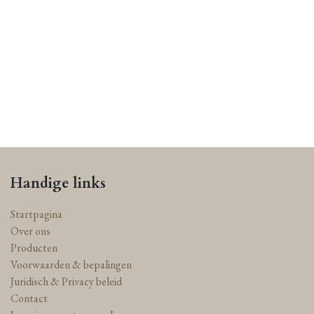
Handige links
Startpagina
Over ons
Producten
Voorwaarden & bepalingen
Juridisch & Privacy beleid
Contact