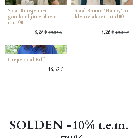
Sjaal Roosje met
Sjaal Ramin 'Happy' in
goudomlijnde bloem
kleurvlakken nm100
nm100
8,26
€
8,26
€
13,21
€
13,21
€
Crepe sjaal Riff
16,52
€
SOLDEN -10% t.e.m.