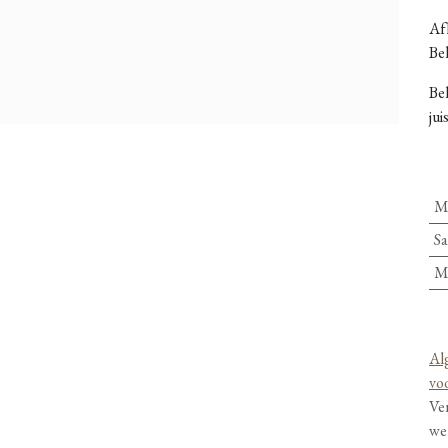
Afh
Bel
Be
jui
M
Sa
M
Al
vo
Ve
we