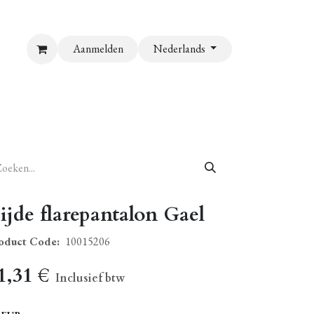
Aanmelden
Nederlands
ijde flarepantalon Gael
oduct Code:
10015206
1,31
€
Inclusief btw