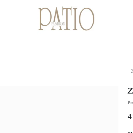
Startpagina
Shop
Cadeaubonnen
Over ons
Contact
Z
Pr
4