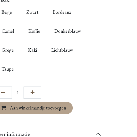
LEUR
Beige
Zwart
Bordeaux
Camel
Koffie
Donkerblauw
Grege
Kaki
Lichtblauw
Taupe
Aan winkelmandje toevoegen
er informatie