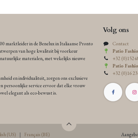
Volg ons
000 marktleider in de Benelux in Italiaanse Pronto
Contact
ntwerpen van hoge kwaliteit bij voorkeur
Patio Fashi
atuurlijke materialen, met wekelijks nieuwe
+32 (0)1524
Patio Fashi
+32 (0)16 23
heid en individualiteit, zorgen ons exclusieve
n persoonlijke service ervoor dat elke vrouw
 zowel elegant als eco-bewust is.
ish (US)
|
Français (BE)
Aangebo