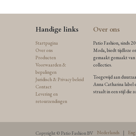
Handige links
Over ons
Startpagina
Patio Fashion, sinds 2
Over ons
Moda, biedt tijdloze o
Producten
gemaakt gemaakt van n
Voorwaarden &
collecties.
bepalingen
Toegewijd aan duurzaam
Juridisch & Privacy beleid
Anna Catharina label e
Contact
straalt in een stijl die
Levering en
retourzendingen
Nederlands
|
Engl
Copyright © Patio Fashion BV