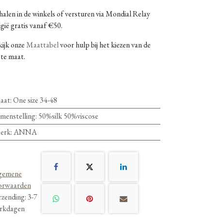
alen in de winkels of versturen via Mondial Relay
gië gratis vanaf €50.
kijk onze
Maattabel
voor hulp bij het kiezen van de
ste maat.
aat
:
One size 34-48
menstelling
:
50%silk 50%viscose
erk
:
ANNA
gemene
orwaarden
rzending: 3-7
rkdagen