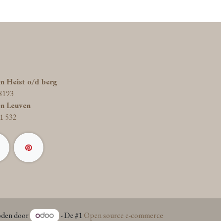
on Heist o/d berg
8193
on Leuven
1 532
den door
- De #1
Open source e-commerce