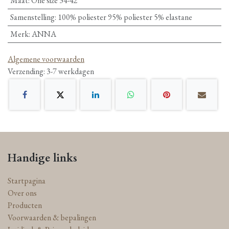
Maat
:
One size 34-42
Samenstelling
:
100% poliester 95% poliester 5% elastane
Merk
:
ANNA
Algemene voorwaarden
Verzending: 3-7 werkdagen
Handige links
Startpagina
Over ons
Producten
Voorwaarden & bepalingen