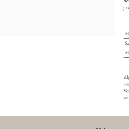
Be
jui
M
Sa
M
Al
vo
Ve
we