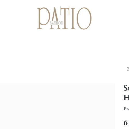
Startpagina
Shop
Cadeaubonnen
Over ons
Contact
S
H
Pr
6