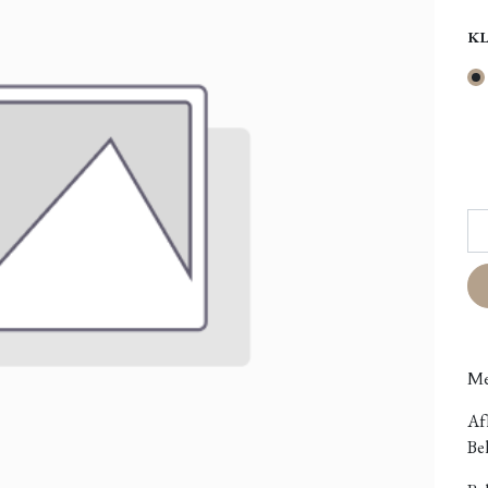
K
Me
Afh
Bel