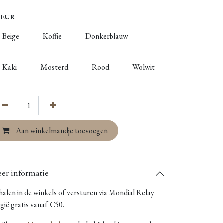
LEUR
Beige
Koffie
Donkerblauw
Kaki
Mosterd
Rood
Wolwit
Aan winkelmandje toevoegen
er informatie
alen in de winkels of versturen via Mondial Relay
gië gratis vanaf €50.