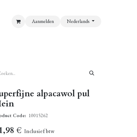
Aanmelden
Nederlands
uperfijne alpacawol pul
ein
oduct Code:
10015262
1,98
€
Inclusief btw