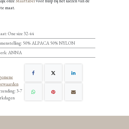
kijk onze
Maattabel
voor hulp bij het kiezen van de
ste maat.
aat
:
One size 32-44
menstelling
:
50% ALPACA 50% NYLON
erk
:
ANNA
gemene
orwaarden
rzending: 3-7
rkdagen