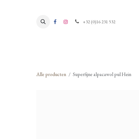
Overslaan naar inhoud
+32 (0)16 231 532
Alle producten
Superfijne alpacawol pul Hein