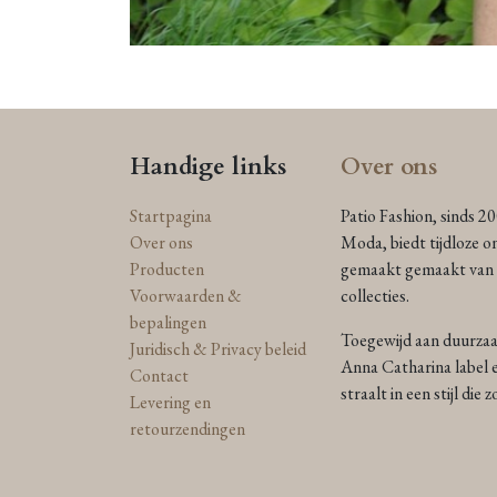
Handige links
Over ons
Startpagina
Patio Fashion, sinds 2
Over ons
Moda, biedt tijdloze o
Producten
gemaakt gemaakt van n
Voorwaarden &
collecties.
bepalingen
Toegewijd aan duurzaam
Juridisch & Privacy beleid
Anna Catharina label e
Contact
straalt in een stijl die
Levering en
retourzendingen