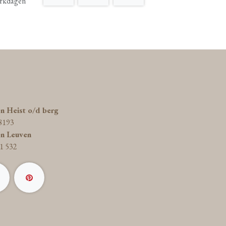
rkdagen
on Heist o/d berg
8193
on Leuven
1 532