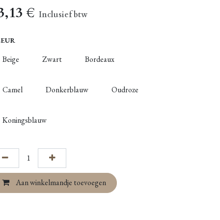
3,13
€
Inclusief btw
LEUR
Beige
Zwart
Bordeaux
Camel
Donkerblauw
Oudroze
Koningsblauw
Aan winkelmandje toevoegen