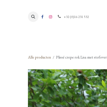
Overslaan naar inhoud
+32 (0)16 231 532
Alle producten
Plissé crepe rok Lisa met stofover