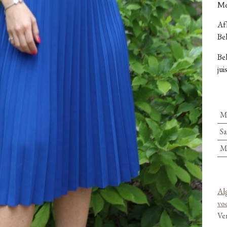
Me
Afh
Bel
Be
jui
M
Sa
M
Al
vo
Ve