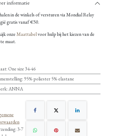
er informatie
alen in de winkels of versturen via Mondial Relay
gië gratis vanaf €50.
kijk onze
Maattabel
voor hulp bij het kiezen van de
ste maat.
aat
:
One size 34-46
menstelling
:
95% poliester 5% elastane
erk
:
ANNA
gemene
orwaarden
rzending: 3-7