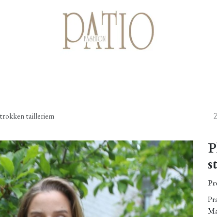
Startpagina
Shop
Cadeaubonnen
Over ons
Contact
trokken tailleriem
P
s
Pr
Pr
Ma