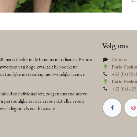
we
Volg ons
000 marktleider in de Benelux in Italiaanse Pronto
Contact
ntwerpen van hoge kwaliteit bij voorkeur
Patio Fashi
atuurlijke materialen, met wekelijks nieuwe
+32 (0)1524
Patio Fashi
+32 (0)16 23
heid en individualiteit, zorgen ons exclusieve
n persoonlijke service ervoor dat elke vrouw
 zowel elegant als eco-bewust is.