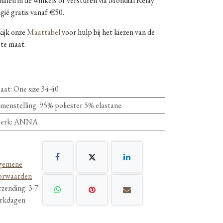
alen in de winkels of versturen via Mondial Relay
gië gratis vanaf €50.
kijk onze
Maattabel
voor hulp bij het kiezen van de
ste maat.
aat
:
One size 34-40
menstelling
:
95% poliester 5% elastane
erk
:
ANNA
gemene
orwaarden
rzending: 3-7
rkdagen