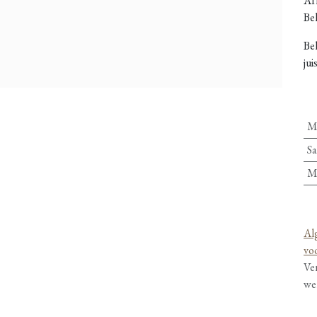
Afh
Bel
Be
jui
M
Sa
M
Al
vo
Ve
we