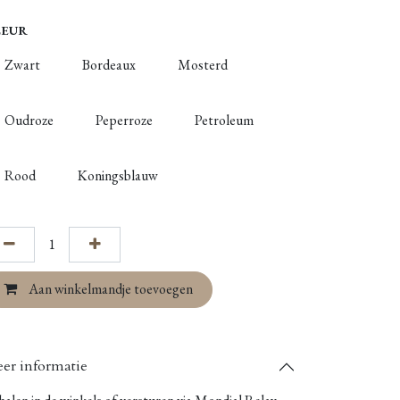
LEUR
Zwart
Bordeaux
Mosterd
Oudroze
Peperroze
Petroleum
Rood
Koningsblauw
Aan winkelmandje toevoegen
er informatie