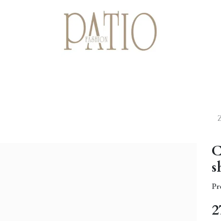
Startpagina
Shop
Cadeaubonnen
Over ons
Contact
C
s
Pr
2