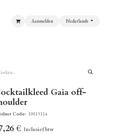
Aanmelden
Nederlands
ocktailkleed Gaia off-
houlder
oduct Code:
10015114
7,26
€
Inclusief btw