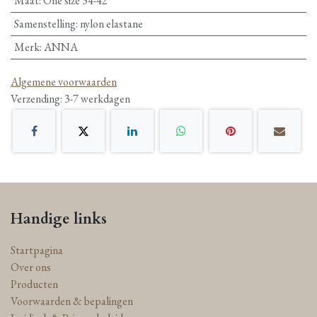
Maat
:
One size 34-42
Samenstelling
:
nylon elastane
Merk
:
ANNA
Algemene voorwaarden
Verzending: 3-7 werkdagen
Handige links
Startpagina
Over ons
Producten
Voorwaarden & bepalingen