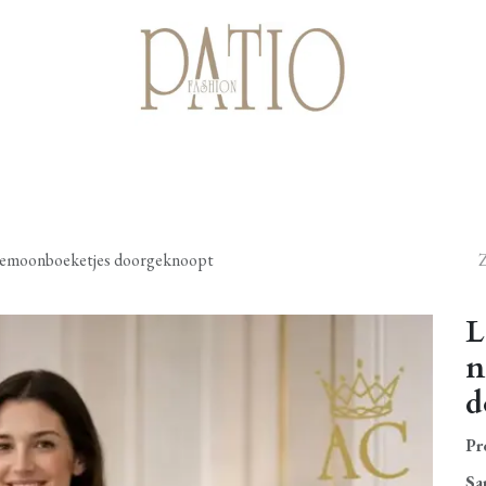
Startpagina
Shop
Cadeaubonnen
Over ons
Contact
anemoonboeketjes doorgeknoopt
L
n
d
Pr
Sa