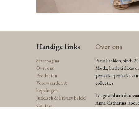
Handige links
Over ons
Startpagina
Patio Fashion, sinds 2
Over ons
Moda, biedt tijdloze o
Producten
gemaakt gemaakt van n
Voorwaarden &
collecties.
bepalingen
Toegewijd aan duurzaam
Juridisch & Privacy beleid
Anna Catharina label e
Contact
straalt in een stijl die
Levering en
retourzendingen