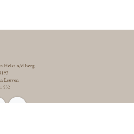
on Heist o/d berg
8193
on Leuven
1 532