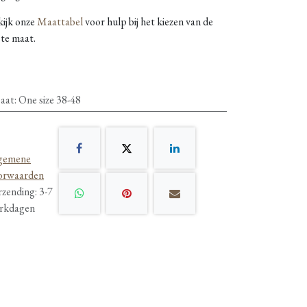
kijk onze
Maattabel
voor hulp bij het kiezen van de
ste maat.
aat
:
One size 38-48
gemene
orwaarden
rzending: 3-7
rkdagen