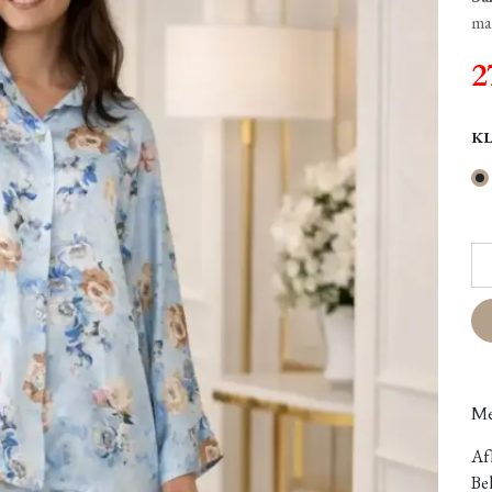
ma
2
K
Me
Afh
Bel