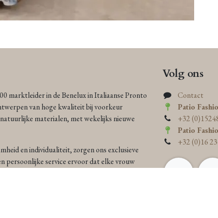
Volg ons
000 marktleider in de Benelux in Italiaanse Pronto
Contact
ntwerpen van hoge kwaliteit bij voorkeur
Patio Fashi
atuurlijke materialen, met wekelijks nieuwe
+32 (0)1524
Patio Fashi
+32 (0)16 23
heid en individualiteit, zorgen ons exclusieve
n persoonlijke service ervoor dat elke vrouw
 zowel elegant als eco-bewust is.