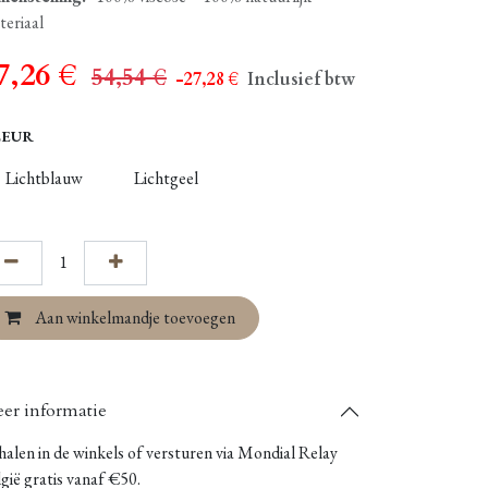
teriaal
7,26
€
54,54
€
- 27,28
€
Inclusief btw
LEUR
Lichtblauw
Lichtgeel
Aan winkelmandje toevoegen
er informatie
alen in de winkels of versturen via Mondial Relay
gië gratis vanaf €50.