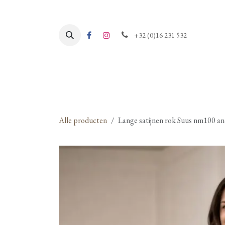
Overslaan naar inhoud
+32 (0)16 231 532
Alle producten
Lange satijnen rok Suus nm100 