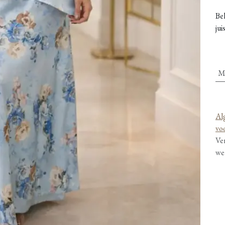
Be
jui
M
Al
vo
Ve
we