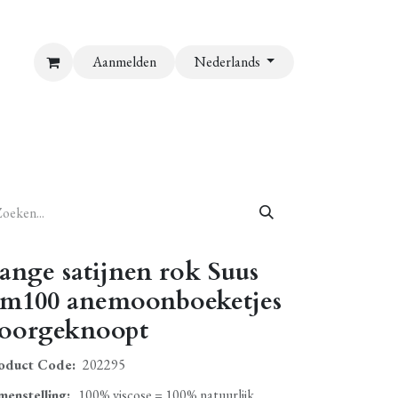
Aanmelden
Nederlands
ange satijnen rok Suus
m100 anemoonboeketjes
oorgeknoopt
oduct Code:
202295
menstelling
:
100% viscose = 100% natuurlijk