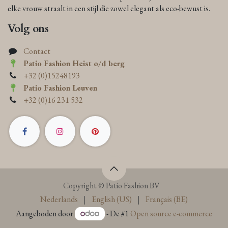
elke vrouw straalt in een stijl die zowel elegant als eco-bewust is.
Volg ons
Contact
Patio Fashion Heist o/d berg
+32 (0)15248193
Patio Fashion Leuven
+32 (0)16 231 532
Copyright © Patio Fashion BV
Nederlands
|
English (US)
|
Français (BE)
Aangeboden door
- De #1
Open source e-commerce