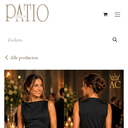
Overslaan naar inhoud
Alle producten