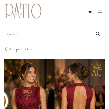
Overslaan naar inhoud
Alle producten