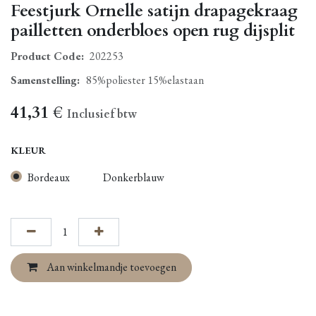
Feestjurk Ornelle satijn drapagekraag
pailletten onderbloes open rug dijsplit
Product Code:
202253
Samenstelling
:
85%poliester 15%elastaan
41,31
€
Inclusief btw
KLEUR
Bordeaux
Donkerblauw
Aan winkelmandje toevoegen