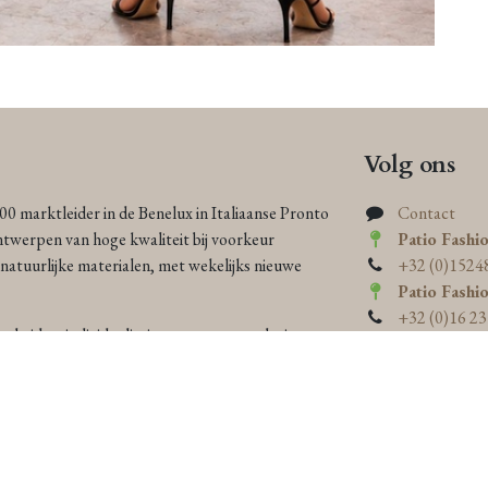
Volg ons
000 marktleider in de Benelux in Italiaanse Pronto
Contact
ntwerpen van hoge kwaliteit bij voorkeur
Patio Fashi
atuurlijke materialen, met wekelijks nieuwe
+32 (0)1524
Patio Fashi
+32 (0)16 23
heid en individualiteit, zorgen ons exclusieve
n persoonlijke service ervoor dat elke vrouw
 zowel elegant als eco-bewust is.