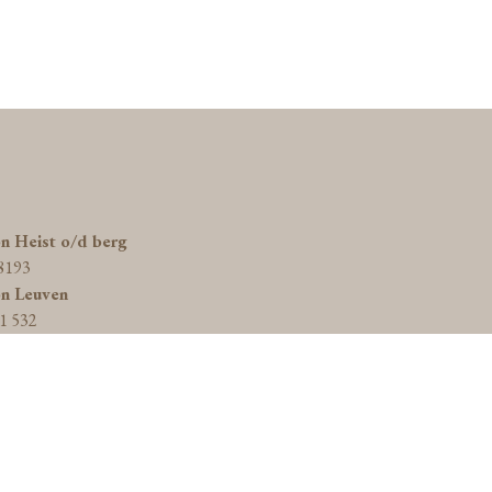
on Heist o/d berg
8193
on Leuven
1 532