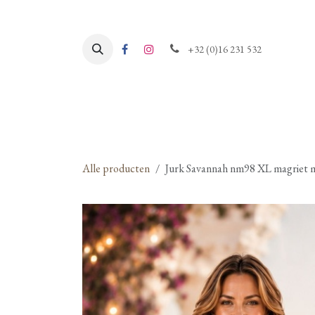
Overslaan naar inhoud
+32 (0)16 231 532
Alle producten
Jurk Savannah nm98 XL magriet m