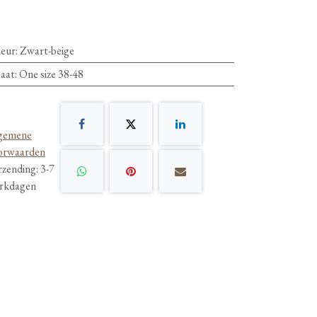
leur
:
Zwart-beige
aat
:
One size 38-48
gemene
orwaarden
rzending: 3-7
rkdagen