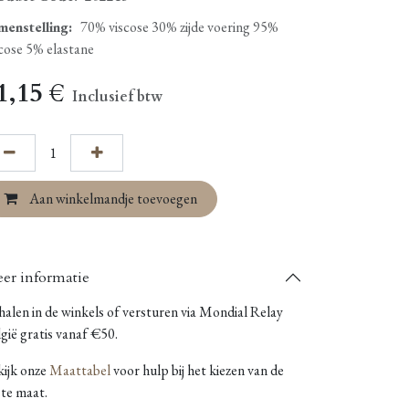
menstelling
:
70% viscose 30% zijde voering 95%
scose 5% elastane
1,15
€
Inclusief btw
Aan winkelmandje toevoegen
er informatie
alen in de winkels of versturen via Mondial Relay
gië gratis vanaf €50.
kijk onze
Maattabel
voor hulp bij het kiezen van de
ste maat.