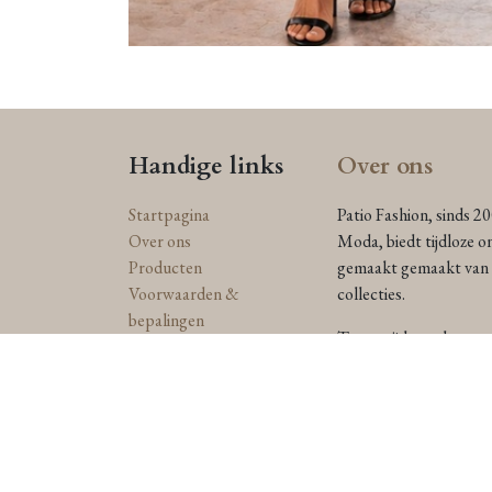
Handige links
Over ons
Startpagina
Patio Fashion, sinds 2
Over ons
Moda, biedt tijdloze o
Producten
gemaakt gemaakt van n
Voorwaarden &
collecties.
bepalingen
Toegewijd aan duurzaam
Juridisch & Privacy beleid
Anna Catharina label e
Contact
straalt in een stijl die
Levering en
retourzendingen