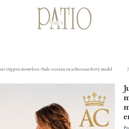
Startpagina
Shop
Cadeaubonnen
Over ons
Contact
et stippen mouwloos vhals vooraan en achteraan flowy model
J
m
m
e
Pr