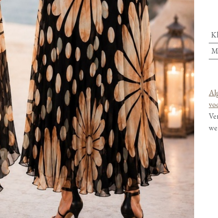
K
M
Al
vo
Ve
we