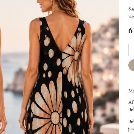
Sa
vi
6
Me
Afh
Bel
Be
jui