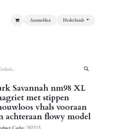
Aanmelden
Nederlands
urk Savannah nm98 XL
agriet met stippen
ouwloos vhals vooraan
n achteraan flowy model
oduct Code:
202213