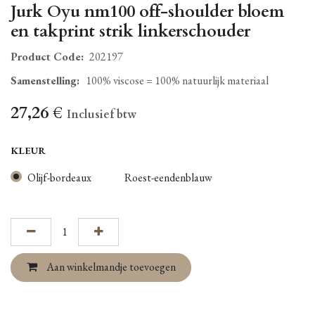
Jurk Oyu nm100 off-shoulder bloem
en takprint strik linkerschouder
Product Code:
202197
Samenstelling
:
100% viscose = 100% natuurlijk materiaal
27,26
€
Inclusief btw
KLEUR
Olijf-bordeaux
Roest-eendenblauw
Aan winkelmandje toevoegen