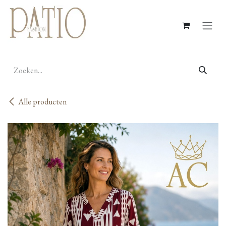
Overslaan naar inhoud
Alle producten