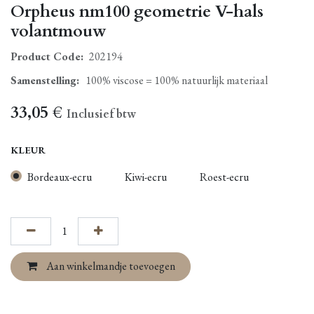
Orpheus nm100 geometrie V-hals
volantmouw
Product Code:
202194
Samenstelling
:
100% viscose = 100% natuurlijk materiaal
33,05
€
Inclusief btw
KLEUR
Bordeaux-ecru
Kiwi-ecru
Roest-ecru
Aan winkelmandje toevoegen