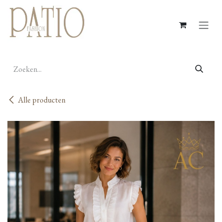
Overslaan naar inhoud
Alle producten