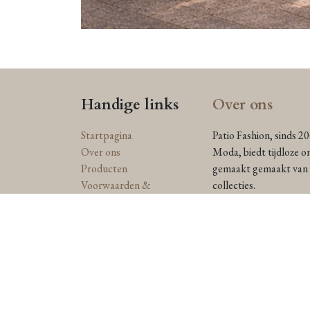
Handige links
Over ons
Startpagina
Patio Fashion, sinds 2
Over ons
Moda, biedt tijdloze o
Producten
gemaakt gemaakt van n
Voorwaarden &
collecties.
bepalingen
Toegewijd aan duurzaam
Juridisch & Privacy beleid
Anna Catharina label e
Contact
straalt in een stijl die
Levering en
retourzendingen