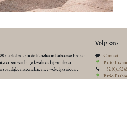
Volg ons
000 marktleider in de Benelux in Italiaanse Pronto
Contact
ntwerpen van hoge kwaliteit bij voorkeur
Patio Fashi
atuurlijke materialen, met wekelijks nieuwe
+32 (0)1524
Patio Fashi
+32 (0)16 23
heid en individualiteit, zorgen ons exclusieve
n persoonlijke service ervoor dat elke vrouw
 zowel elegant als eco-bewust is.