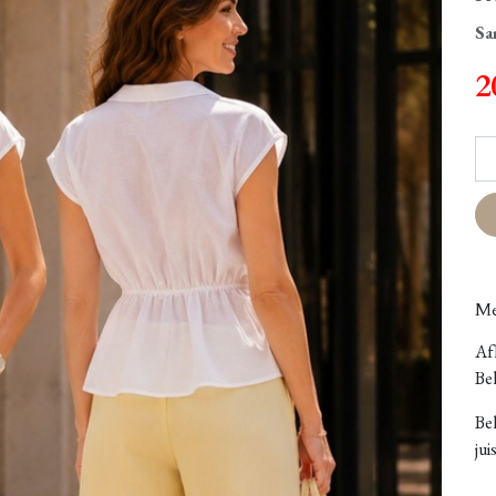
Sa
2
Me
Afh
Bel
Be
jui