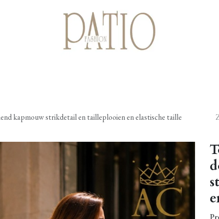
Startpagina
Shop
Cadeaubonnen
Over ons
Contact
nd kapmouw strikdetail en tailleplooien en elastische taille
T
d
s
e
Pr