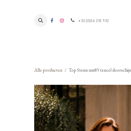
Overslaan naar inhoud
+32 (0)16 231 532
Alle producten
Top Stenn nm85 tencel doorschijne