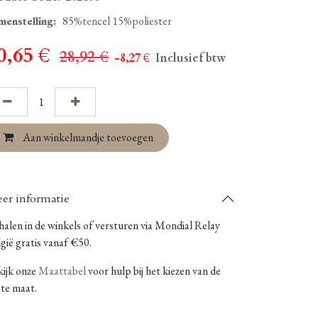
menstelling
:
85%tencel 15%poliester
0,65
€
28,92
€
- 8,27
€
Inclusief btw
Aan winkelmandje toevoegen
er informatie
alen in de winkels of versturen via Mondial Relay
gië gratis vanaf €50.
kijk onze
Maattabel
voor hulp bij het kiezen van de
ste maat.