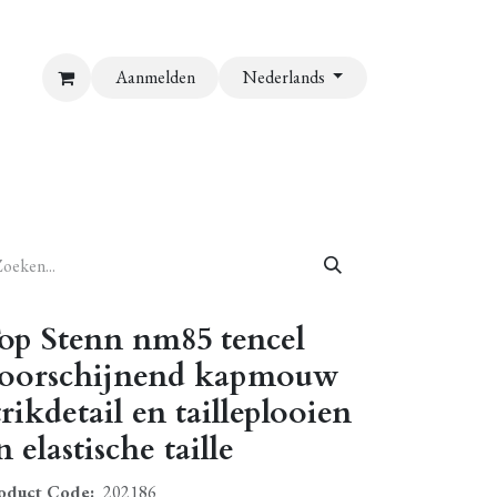
Aanmelden
Nederlands
op Stenn nm85 tencel
oorschijnend kapmouw
trikdetail en tailleplooien
n elastische taille
oduct Code:
202186