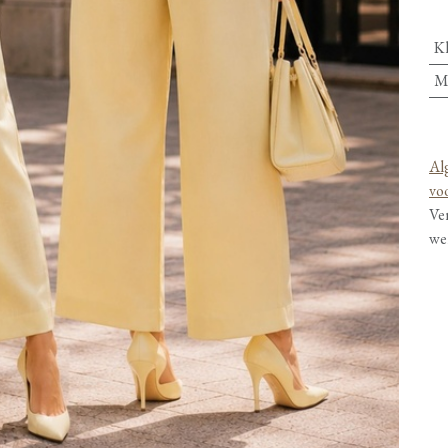
K
M
Al
vo
Ve
we