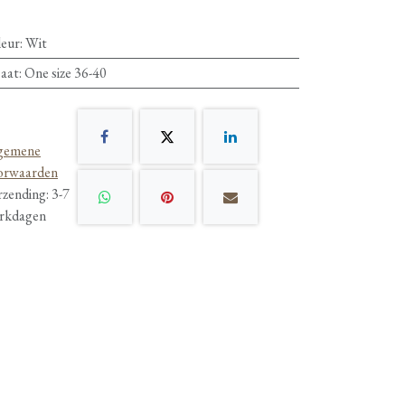
leur
:
Wit
aat
:
One size 36-40
gemene
orwaarden
rzending: 3-7
rkdagen