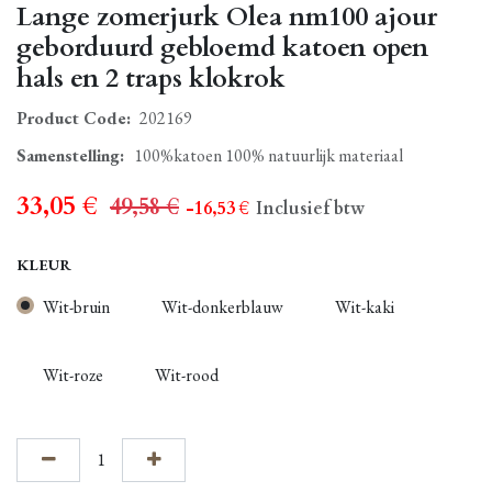
Lange zomerjurk Olea nm100 ajour
geborduurd gebloemd katoen open
hals en 2 traps klokrok
Product Code:
202169
Samenstelling
:
100%katoen 100% natuurlijk materiaal
33,05
€
49,58
€
- 16,53
€
Inclusief btw
KLEUR
Wit-bruin
Wit-donkerblauw
Wit-kaki
Wit-roze
Wit-rood