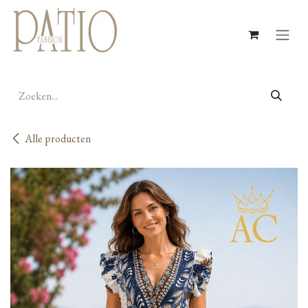
Overslaan naar inhoud
Alle producten