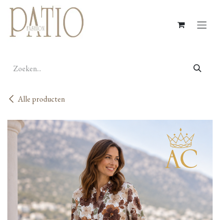
Overslaan naar inhoud
Alle producten