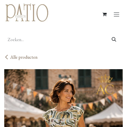
Overslaan naar inhoud
Alle producten