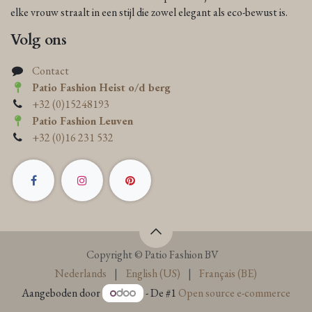
elke vrouw straalt in een stijl die zowel elegant als eco-bewust is.
Volg ons
Contact
Patio Fashion Heist o/d berg
+32 (0)15248193
Patio Fashion Leuven
+32 (0)16 231 532
Copyright © Patio Fashion BV
Nederlands
|
English (US)
|
Français (BE)
Aangeboden door
- De #1
Open source e-commerce