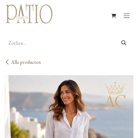
Overslaan naar inhoud
Alle producten