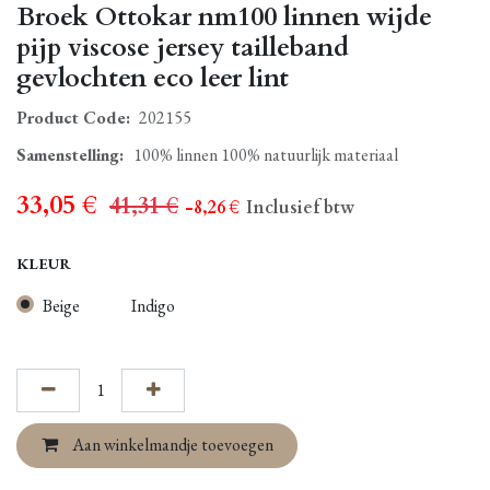
Broek Ottokar nm100 linnen wijde
pijp viscose jersey tailleband
gevlochten eco leer lint
Product Code:
202155
Samenstelling
:
100% linnen 100% natuurlijk materiaal
33,05
€
41,31
€
- 8,26
€
Inclusief btw
KLEUR
Beige
Indigo
Aan winkelmandje toevoegen