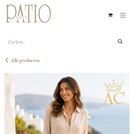
Overslaan naar inhoud
Alle producten