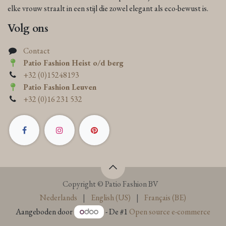
elke vrouw straalt in een stijl die zowel elegant als eco-bewust is.
Volg ons
Contact
Patio Fashion Heist o/d berg
+32 (0)15248193
Patio Fashion Leuven
+32 (0)16 231 532
Copyright © Patio Fashion BV
Nederlands
|
English (US)
|
Français (BE)
Aangeboden door
- De #1
Open source e-commerce