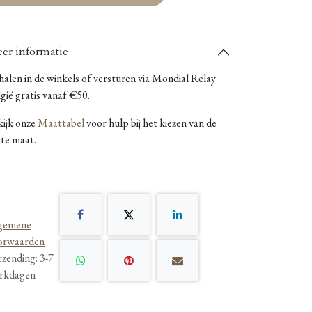
er informatie
alen in de winkels of versturen via Mondial Relay
gië gratis vanaf €50.
kijk onze
Maattabel
voor hulp bij het kiezen van de
ste maat.
gemene
orwaarden
rzending: 3-7
rkdagen