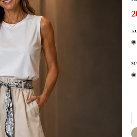
2
K
M