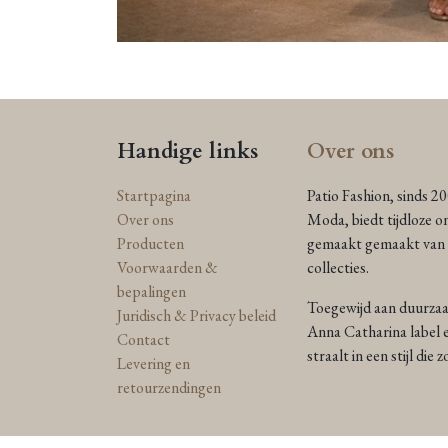
Handige links
Over ons
Startpagina
Patio Fashion, sinds 2
Over ons
Moda, biedt tijdloze o
Producten
gemaakt gemaakt van n
Voorwaarden &
collecties.
bepalingen
Toegewijd aan duurzaam
Juridisch & Privacy beleid
Anna Catharina label e
Contact
straalt in een stijl die
Levering en
retourzendingen