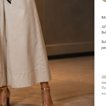
Me
Afh
Bel
Be
jui
Al
vo
Ve
we