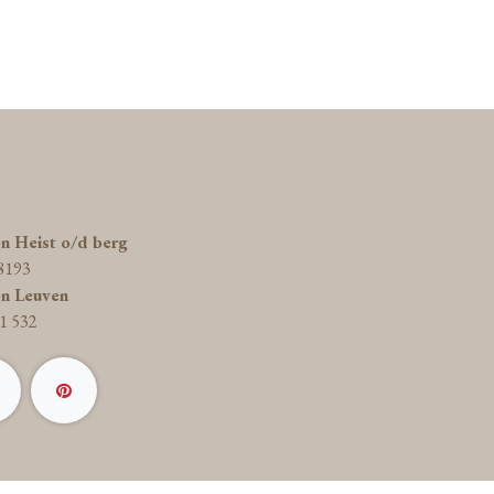
on Heist o/d berg
8193
on Leuven
1 532