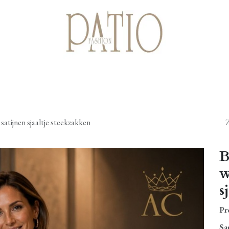
Startpagina
Shop
Cadeaubonnen
Over ons
Contact
satijnen sjaaltje steekzakken
B
w
s
Pr
Sa