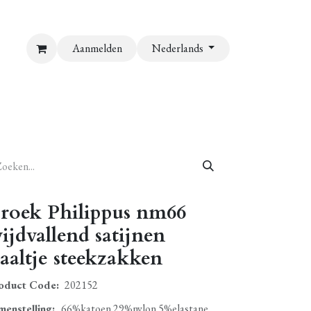
Aanmelden
Nederlands
roek Philippus nm66
ijdvallend satijnen
jaaltje steekzakken
oduct Code:
202152
menstelling
:
66%katoen 29%nylon 5%elastane