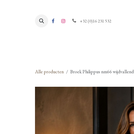
Overslaan naar inhoud
+32 (0)16 231 532
Alle producten
Broek Philippus nm66 wijdvallend 