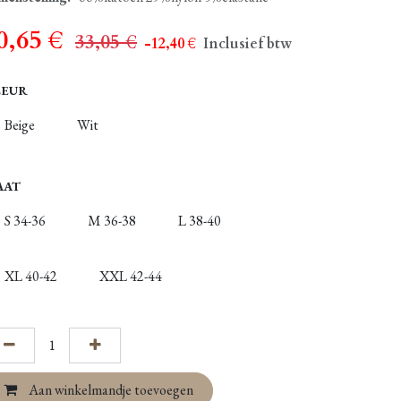
0,65
€
33,05
€
- 12,40
€
Inclusief btw
LEUR
Beige
Wit
AAT
S 34-36
M 36-38
L 38-40
XL 40-42
XXL 42-44
Aan winkelmandje toevoegen