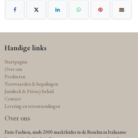
Handige links
Startpagina
Over ons
Producten
Voorwaarden & bepalingen
Juridisch & Privacy beleid
Contact
Levering en retourzendingen
Over ons
Patio Fashion, sinds 2000 marktleider in de Benelux in Italiaanse