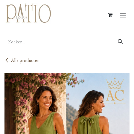
Overslaan naar inhoud
Alle producten