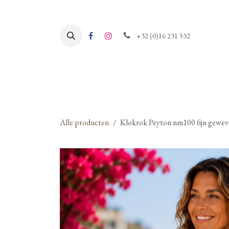
Overslaan naar inhoud
+32 (0)16 231 532
Alle producten
Klokrok Peyton nm100 fijn geweven