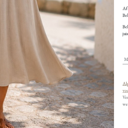
Afh
Bel
Be
jui
M
Al
vo
Ve
we