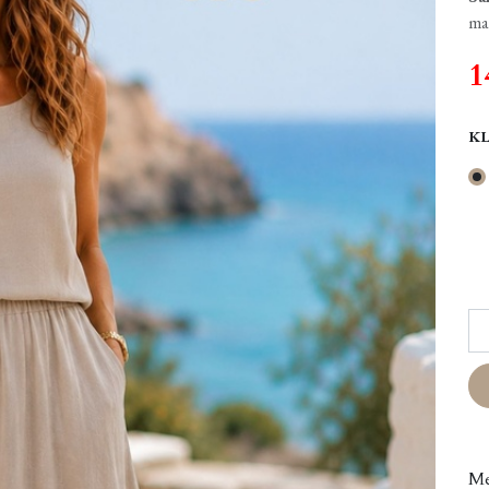
ma
1
K
Me