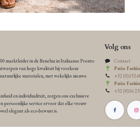
Volg ons
000 marktleider in de Benelux in Italiaanse Pronto
Contact
ntwerpen van hoge kwaliteit bij voorkeur
Patio Fashi
atuurlijke materialen, met wekelijks nieuwe
+32 (0)1524
Patio Fashi
+32 (0)16 23
heid en individualiteit, zorgen ons exclusieve
n persoonlijke service ervoor dat elke vrouw
 zowel elegant als eco-bewust is.