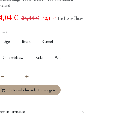
teriaal
4,04
€
26,44
€
- 12,40
€
Inclusief btw
LEUR
Beige
Bruin
Camel
Donkerblauw
Kaki
Wit
Aan winkelmandje toevoegen
er informatie