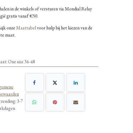
alen in de winkels of versturen via Mondial Relay
gië gratis vanaf €50.
kijk onze
Maattabel
voor hulp bij het kiezen van de
ste maat.
aat
:
One size 36-48
gemene
orwaarden
rzending: 3-7
rkdagen