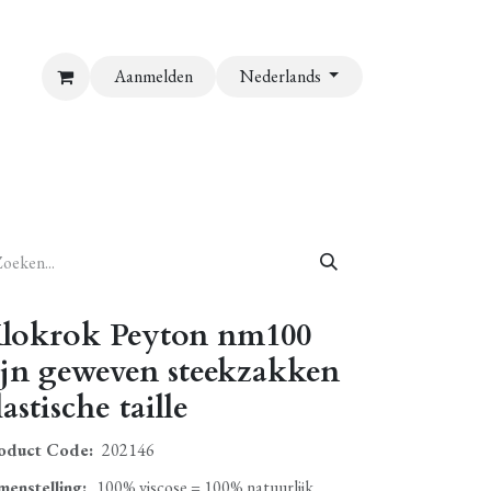
Aanmelden
Nederlands
lokrok Peyton nm100
ijn geweven steekzakken
lastische taille
oduct Code:
202146
menstelling
:
100% viscose = 100% natuurlijk