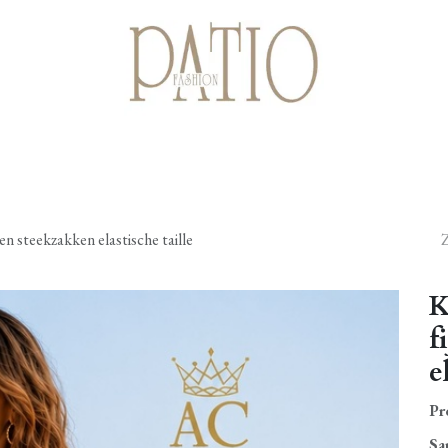
Startpagina
Shop
Cadeaubonnen
Over ons
Contact
 steekzakken elastische taille
K
f
e
Pr
Sa