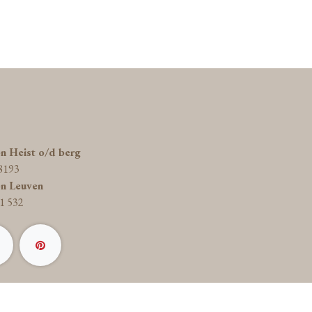
on Heist o/d berg
8193
on Leuven
1 532