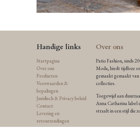
Handige links
Over ons
Startpagina
Patio Fashion, sinds 2
Over ons
Moda, biedt tijdloze o
Producten
gemaakt gemaakt van n
Voorwaarden &
collecties.
bepalingen
Toegewijd aan duurzaam
Juridisch & Privacy beleid
Anna Catharina label e
Contact
straalt in een stijl die
Levering en
retourzendingen