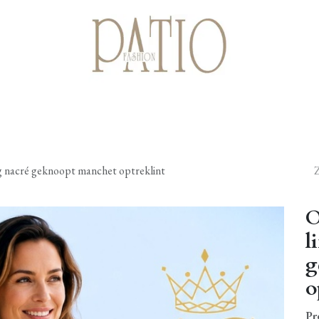
Startpagina
Shop
Cadeaubonnen
Over ons
Contact
g nacré geknoopt manchet optreklint
O
l
g
o
Pr