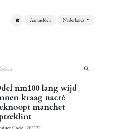
Aanmelden
Nederlands
del nm100 lang wijd
innen kraag nacré
eknoopt manchet
ptreklint
oduct Code:
202137