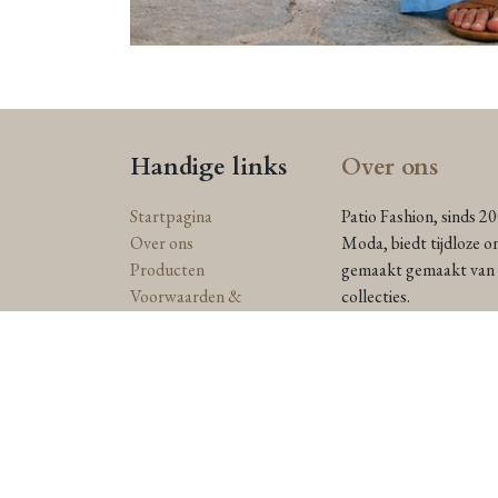
Handige links
Over ons
Startpagina
Patio Fashion, sinds 2
Over ons
Moda, biedt tijdloze o
Producten
gemaakt gemaakt van n
Voorwaarden &
collecties.
bepalingen
Toegewijd aan duurzaam
Juridisch & Privacy beleid
Anna Catharina label e
Contact
straalt in een stijl die
Levering en
retourzendingen