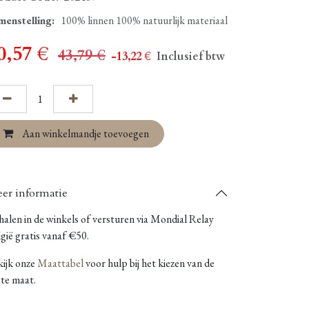
menstelling
:
100% linnen 100% natuurlijk materiaal
0,57
€
43,79
€
- 13,22
€
Inclusief btw
Aan winkelmandje toevoegen
er informatie
alen in de winkels of versturen via Mondial Relay
gië gratis vanaf €50.
kijk onze
Maattabel
voor hulp bij het kiezen van de
ste maat.