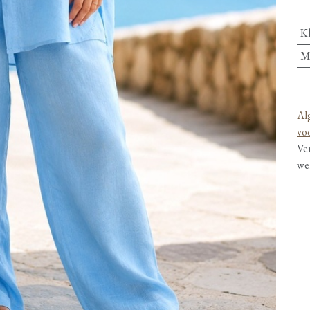
K
M
Al
vo
Ve
we