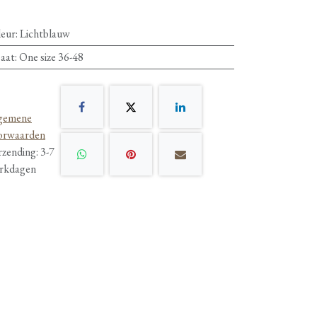
leur
:
Lichtblauw
aat
:
One size 36-48
gemene
orwaarden
rzending: 3-7
rkdagen