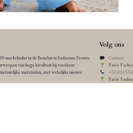
Volg ons
000 marktleider in de Benelux in Italiaanse Pronto
Contact
ntwerpen van hoge kwaliteit bij voorkeur
Patio Fashi
atuurlijke materialen, met wekelijks nieuwe
+32 (0)1524
Patio Fashi
+32 (0)16 23
heid en individualiteit, zorgen ons exclusieve
n persoonlijke service ervoor dat elke vrouw
 zowel elegant als eco-bewust is.