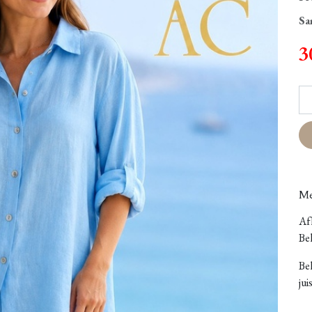
Sa
3
Me
Afh
Bel
Be
jui