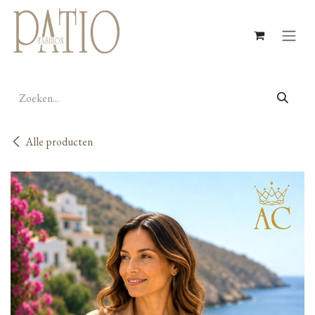
Overslaan naar inhoud
Alle producten