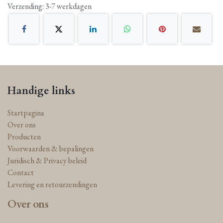
Verzending: 3-7 werkdagen
Handige links
Startpagina
Over ons
Producten
Voorwaarden & bepalingen
Juridisch & Privacy beleid
Contact
Levering en retourzendingen
Over ons