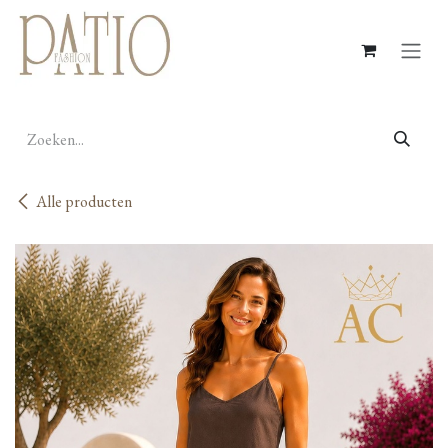
Overslaan naar inhoud
Alle producten