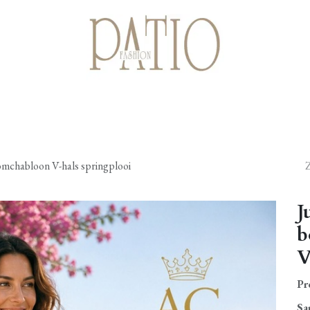
Startpagina
Shop
Cadeaubonnen
Over ons
Contact
mchabloon V-hals springplooi
J
b
V
Pr
Sa