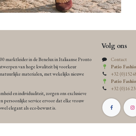
Volg ons
000 marktleider in de Benelux in Italiaanse Pronto
Contact
ntwerpen van hoge kwaliteit bij voorkeur
Patio Fashi
atuurlijke materialen, met wekelijks nieuwe
+32 (0)1524
Patio Fashi
+32 (0)16 23
heid en individualiteit, zorgen ons exclusieve
n persoonlijke service ervoor dat elke vrouw
 zowel elegant als eco-bewust is.