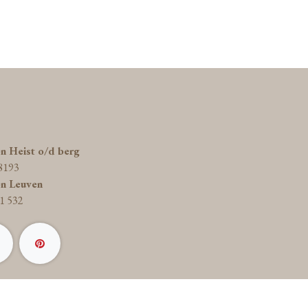
on Heist o/d berg
8193
on Leuven
1 532