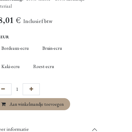
teriaal
8,01
€
Inclusief btw
LEUR
Bordeaux-ecru
Bruin-ecru
Kaki-ecru
Roest-ecru
Aan winkelmandje toevoegen
er informatie