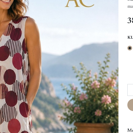
ma
3
K
Me