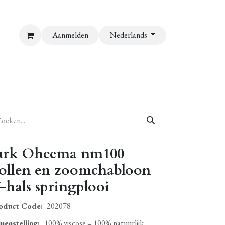
Aanmelden
Nederlands
urk Oheema nm100
ollen en zoomchabloon
-hals springplooi
oduct Code:
202078
menstelling
:
100% viscose = 100% natuurlijk