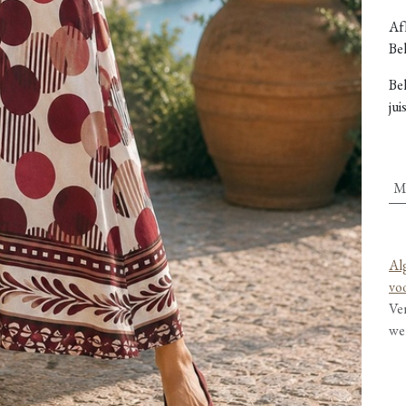
Afh
Bel
Be
jui
M
Al
vo
Ve
we