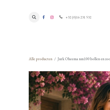
Overslaan naar inhoud
+32 (0)16 231 532
Alle producten
Jurk Oheema nm100 bollen en zoo