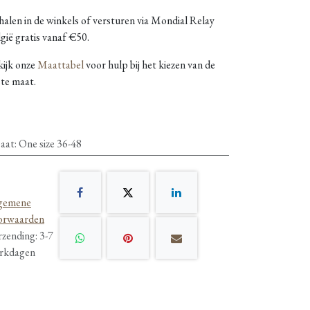
alen in de winkels of versturen via Mondial Relay
gië gratis vanaf €50.
kijk onze
Maattabel
voor hulp bij het kiezen van de
ste maat.
aat
:
One size 36-48
gemene
orwaarden
rzending: 3-7
rkdagen