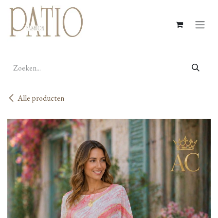
Overslaan naar inhoud
Alle producten