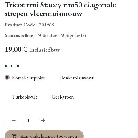
Tricot trui Stacey nm50 diagonale
strepen vleermuismouw
Product Code:
201968
Samenstelling
:
50%katoen 50%poliester
19,00
€
Inclusief btw
KLEUR
Koraal-turquoise
Donkerblauw-wit
Turkoois-wit
Geel-groen
Aan winkelmandje toevoegen