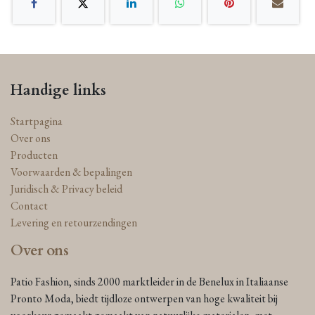
Handige links
Startpagina
Over ons
Producten
Voorwaarden & bepalingen
Juridisch & Privacy beleid
Contact
Levering en retourzendingen
Over ons
Patio Fashion, sinds 2000 marktleider in de Benelux in Italiaanse
Pronto Moda, biedt tijdloze ontwerpen van hoge kwaliteit bij