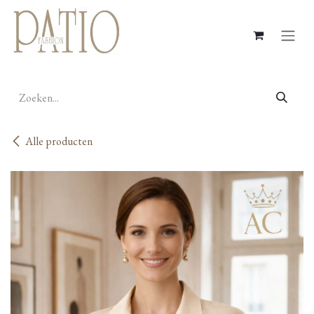
Overslaan naar inhoud
Alle producten