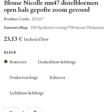
Blouse Nicolle nm47 distelbloemen
open hals gepofte zoom gevoerd
Product Code:
201667
Samenstelling
:
100 %poliester voering 95%viscose 5%elastane
23,13
€
Inclusief btw
KLEUR
Bruin-ecru
Donkerblauw-lichtbeige
Donkerroze-beige
Kaki-ecru
Lichtblauw-lichtbeige