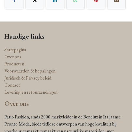
Handige links
Startpagina
Over ons
Producten
Voorwaarden & bepalingen
Juridisch & Privacy beleid
Contact
Levering en retourzendingen
Over ons
Patio Fashion, sinds 2000 marktleider in de Benelux in Italiaanse
Pronto Moda, biedt tijdloze ontwerpen van hoge kwaliteit bij
voorkeur gemaakt gemaakt van natuurlijke materialen, met