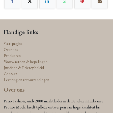
Handige links
Startpagina
Over ons
Producten
Voorwaarden & bepalingen
Juridisch & Privacy beleid
Contact
Levering en retourzendingen
Over ons
Patio Fashion, sinds 2000 marktleider in de Benelux in Italiaanse
Pronto Moda, biedt tijdloze ontwerpen van hoge kwaliteit bij