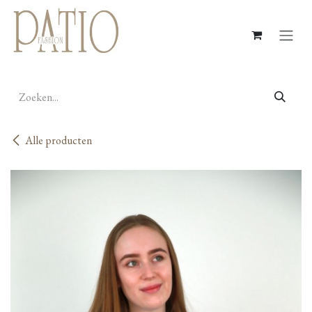
Overslaan naar inhoud
Alle producten