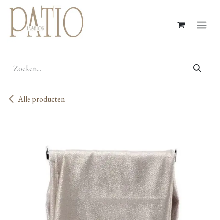
Overslaan naar inhoud
Alle producten