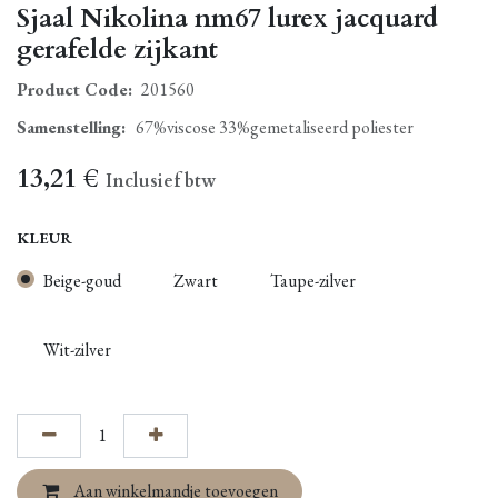
Sjaal Nikolina nm67 lurex jacquard
gerafelde zijkant
Product Code:
201560
Samenstelling
:
67%viscose 33%gemetaliseerd poliester
13,21
€
Inclusief btw
KLEUR
Beige-goud
Zwart
Taupe-zilver
Wit-zilver
Aan winkelmandje toevoegen