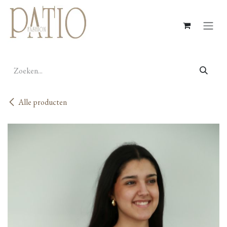
Overslaan naar inhoud
Alle producten