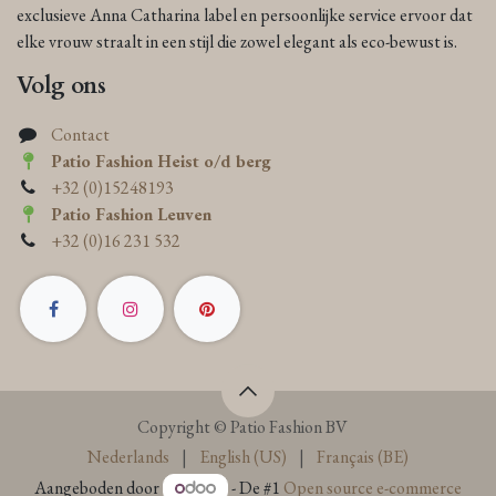
exclusieve Anna Catharina label en persoonlijke service ervoor dat
elke vrouw straalt in een stijl die zowel elegant als eco-bewust is.
Volg ons
Contact
Patio Fashion Heist o/d berg
+32 (0)15248193
Patio Fashion Leuven
+32 (0)16 231 532
Copyright © Patio Fashion BV
Nederlands
|
English (US)
|
Français (BE)
Aangeboden door
- De #1
Open source e-commerce