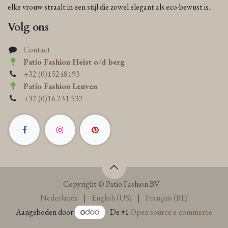
elke vrouw straalt in een stijl die zowel elegant als eco-bewust is.
Volg ons
Contact
Patio Fashion Heist o/d berg
+32 (0)15248193
Patio Fashion Leuven
+32 (0)16 231 532
Copyright © Patio Fashion BV
Nederlands
|
English (US)
|
Français (BE)
Aangeboden door
- De #1
Open source e-commerce