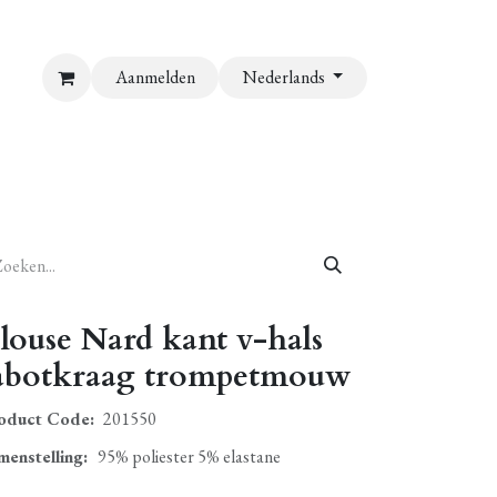
Aanmelden
Nederlands
louse Nard kant v-hals
abotkraag trompetmouw
oduct Code:
201550
menstelling
:
95% poliester 5% elastane