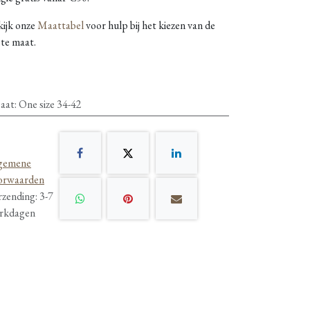
kijk onze
Maattabel
voor hulp bij het kiezen van de
ste maat.
aat
:
One size 34-42
gemene
orwaarden
rzending: 3-7
rkdagen