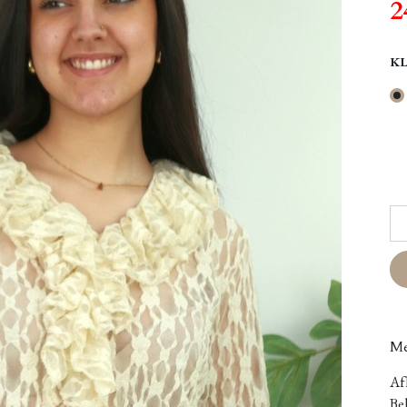
2
K
Me
Afh
Bel