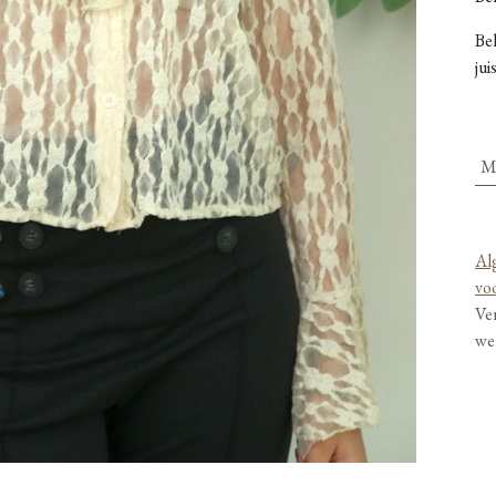
Be
jui
M
Al
vo
Ve
we