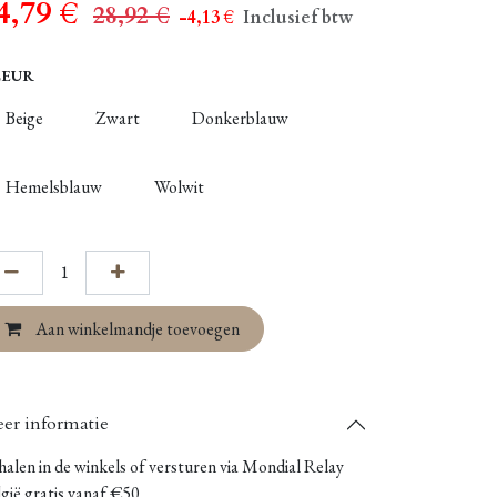
4,79
€
28,92
€
- 4,13
€
Inclusief btw
LEUR
Beige
Zwart
Donkerblauw
Hemelsblauw
Wolwit
Aan winkelmandje toevoegen
er informatie
alen in de winkels of versturen via Mondial Relay
gië gratis vanaf €50.