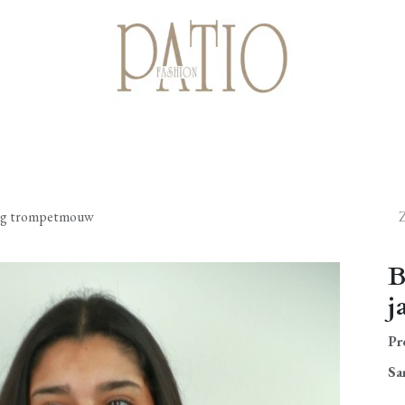
Startpagina
Shop
Cadeaubonnen
Over ons
Contact
raag trompetmouw
B
j
Pr
Sa