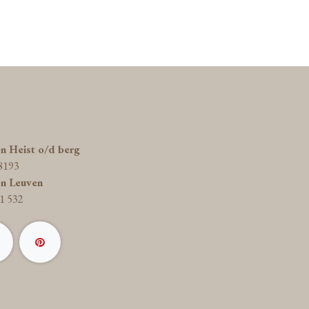
on Heist o/d berg
8193
on Leuven
1 532