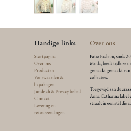
Handige links
Over ons
Startpagina
Patio Fashion, sinds 2
Over ons
Moda, biedt tijdloze o
Producten
gemaakt gemaakt van n
Voorwaarden &
collecties.
bepalingen
Toegewijd aan duurzaam
Juridisch & Privacy beleid
Anna Catharina label e
Contact
straalt in een stijl die
Levering en
retourzendingen