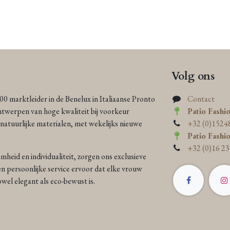
Volg ons
000 marktleider in de Benelux in Italiaanse Pronto
Contact
ntwerpen van hoge kwaliteit bij voorkeur
Patio Fashi
atuurlijke materialen, met wekelijks nieuwe
+32 (0)1524
Patio Fashi
+32 (0)16 23
heid en individualiteit, zorgen ons exclusieve
n persoonlijke service ervoor dat elke vrouw
 zowel elegant als eco-bewust is.