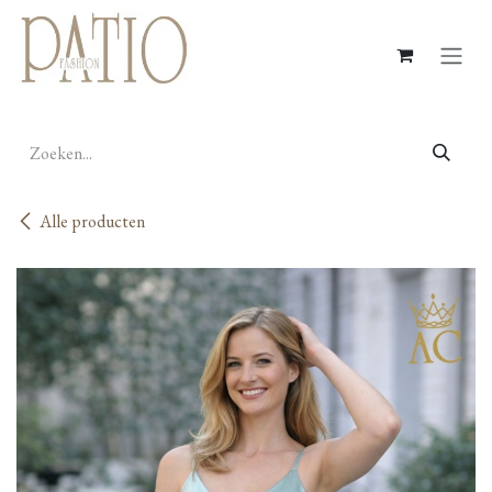
Overslaan naar inhoud
Alle producten