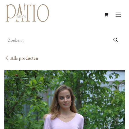
Overslaan naar inhoud
Alle producten