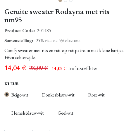
Geruite sweater Rodayna met rits
nm95
Product Code:
201485
Samenstelling
:
95% viscose 5% elastane
Comfy sweater met rits en ruit-op-ruitpatroon met kleine hartjes.
Effen achterzijde.
14,04
€
28,09
€
- 14,05
€
Inclusief btw
KLEUR
Beige-wit
Donkerblauw-wit
Roze-wit
Hemelsblauw-wit
Geel-wit