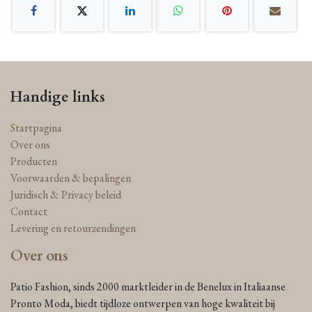
Handige links
Startpagina
Over ons
Producten
Voorwaarden & bepalingen
Juridisch & Privacy beleid
Contact
Levering en retourzendingen
Over ons
Patio Fashion, sinds 2000 marktleider in de Benelux in Italiaanse
Pronto Moda, biedt tijdloze ontwerpen van hoge kwaliteit bij