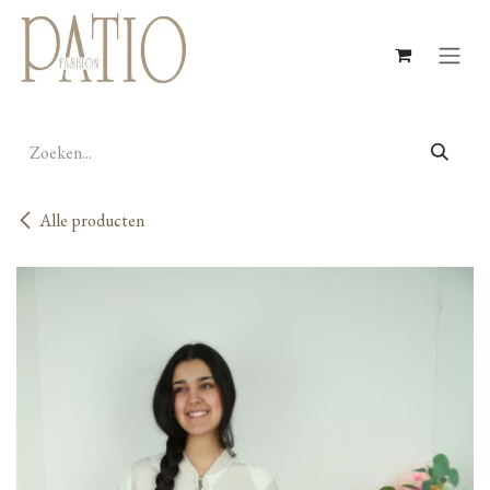
Overslaan naar inhoud
Alle producten