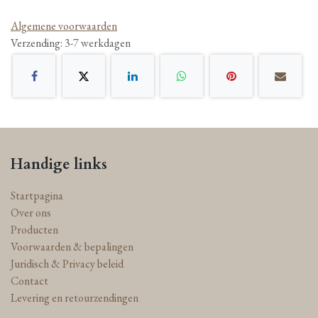
Algemene voorwaarden
Verzending: 3-7 werkdagen
Handige links
Startpagina
Over ons
Producten
Voorwaarden & bepalingen
Juridisch & Privacy beleid
Contact
Levering en retourzendingen