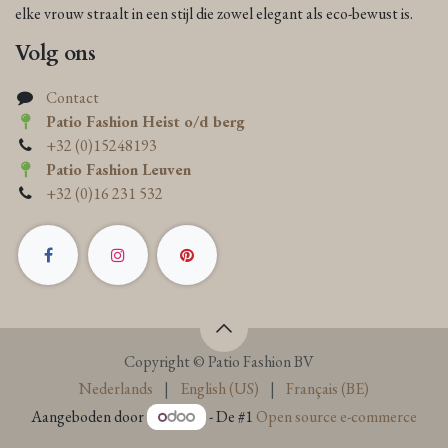
elke vrouw straalt in een stijl die zowel elegant als eco-bewust is.
Volg ons
Contact
Patio Fashion Heist o/d berg
+32 (0)15248193
Patio Fashion Leuven
+32 (0)16 231 532
Copyright © Patio Fashion BV
Nederlands
|
English (US)
|
Français (BE)
Aangeboden door
- De #1
Open source e-commerce