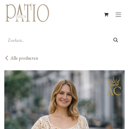
Overslaan naar inhoud
Alle producten