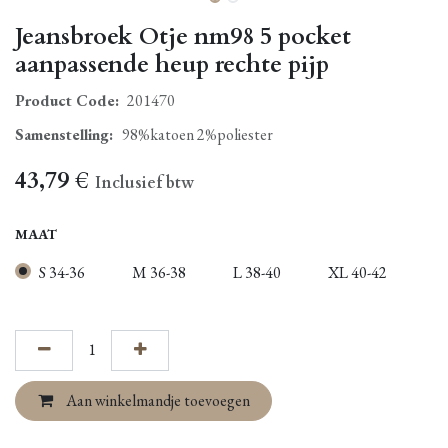
Jeansbroek Otje nm98 5 pocket
aanpassende heup rechte pijp
Product Code:
201470
Samenstelling
:
98%katoen 2%poliester
43,79
€
Inclusief btw
MAAT
S 34-36
M 36-38
L 38-40
XL 40-42
Aan winkelmandje toevoegen