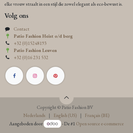
elke vrouw straalt in een stijl die zowel elegant als eco-bewust is.
Volg ons
Contact
Patio Fashion Heist o/d berg
+32 (0)15248193
Patio Fashion Leuven
+32 (0)16 231 532
Copyright © Patio Fashion BV
Nederlands
|
English (US)
|
Français (BE)
Aangeboden door
- De #1
Open source e-commerce