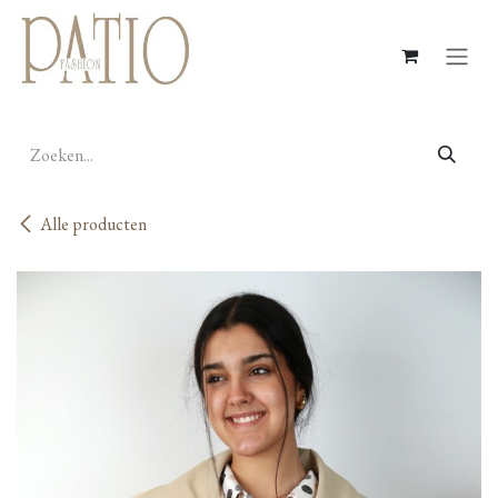
Overslaan naar inhoud
Alle producten