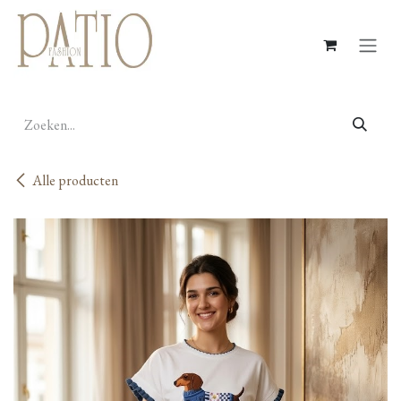
Overslaan naar inhoud
Alle producten