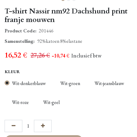
T-shirt Nassir nm92 Dachshund print
franje mouwen
Product Code:
201446
Samenstelling
:
92%katoen 8%elastane
16,52
€
27,26
€
- 10,74
€
Inclusief btw
KLEUR
Wit-donkerblauw
Wit-groen
Wit-jeansblauw
Wit-roze
Wit-geel