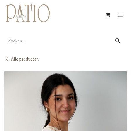
Overslaan naar inhoud
Alle producten