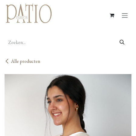
Overslaan naar inhoud
Alle producten