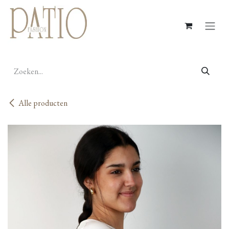
Overslaan naar inhoud
Alle producten