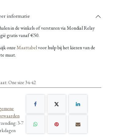
er informatie
alen in de winkels of versturen via Mondial Relay
gië gratis vanaf €50.
kijk onze
Maattabel
voor hulp bij het kiezen van de
ste maat.
aat
:
One size 34-42
gemene
orwaarden
rzending: 3-7
rkdagen