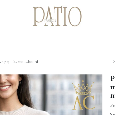
Startpagina
Shop
Cadeaubonnen
Over ons
Contact
wen gepofte mouwboord
P
m
m
Pr
Sa