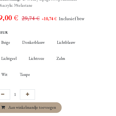
%acrylic 3%elastane
9,00
€
29,74
€
- 10,74
€
Inclusief btw
LEUR
Beige
Donkerblauw
Lichtblauw
Lichtgeel
Lichtroze
Zalm
Wit
Taupe
Aan winkelmandje toevoegen