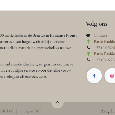
Volg ons
000 marktleider in de Benelux in Italiaanse Pronto
Contact
ntwerpen van hoge kwaliteit bij voorkeur
Patio Fashi
atuurlijke materialen, met wekelijks nieuwe
+32 (0)1524
Patio Fashi
+32 (0)16 23
heid en individualiteit, zorgen ons exclusieve
n persoonlijke service ervoor dat elke vrouw
 zowel elegant als eco-bewust is.
ish (US)
|
Français (BE)
Aangebo