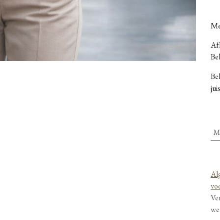
Me
Afh
Bel
Be
jui
M
Al
vo
Ve
we