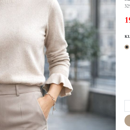
32
1
K