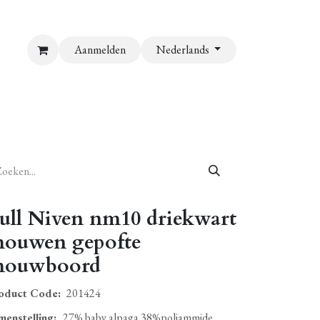
Aanmelden
Nederlands
ull Niven nm10 driekwart
ouwen gepofte
ouwboord
oduct Code:
201424
menstelling
:
27% baby alpaga 38%poliammide