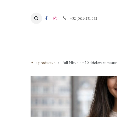
Overslaan naar inhoud
+32 (0)16 231 532
Alle producten
Pull Niven nm10 driekwart mou