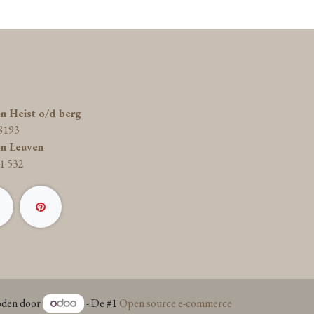
on Heist o/d berg
8193
on Leuven
1 532
den door
- De #1
Open source e-commerce